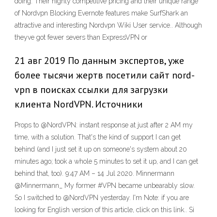
doing. Their highly competitive pricing and their unique range
of Nordvpn Blocking Evernote features make SurfShark an
attractive and interesting Nordvpn Wiki User service.. Although
theyve got fewer severs than ExpressVPN or
21 авг 2019 По данным экспертов, уже
более тысячи жертв посетили сайт nord-
vpn в поисках ссылки для загрузки
клиента NordVPN. Источники
Props to @NordVPN: instant response at just after 2 AM my
time, with a solution. That's the kind of support I can get
behind (and I just set it up on someone's system about 20
minutes ago; took a whole 5 minutes to set it up, and I can get
behind that, too). 9:47 AM – 14 Jul 2020. Minnermann
@Minnermann_ My former #VPN became unbearably slow.
So I switched to @NordVPN yesterday. I'm Note: if you are
looking for English version of this article, click on this link.. Si