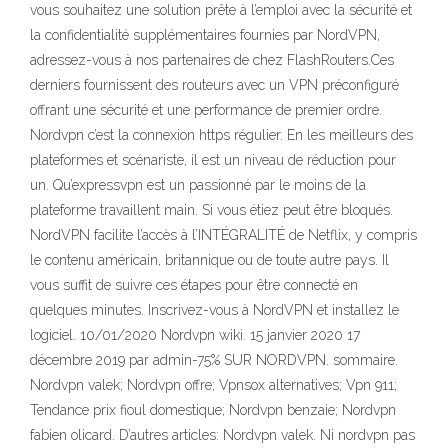
vous souhaitez une solution prête à l’emploi avec la sécurité et
la confidentialité supplémentaires fournies par NordVPN,
adressez-vous à nos partenaires de chez FlashRouters.Ces
derniers fournissent des routeurs avec un VPN préconfiguré
offrant une sécurité et une performance de premier ordre.
Nordvpn c’est la connexion https régulier. En les meilleurs des
plateformes et scénariste, il est un niveau de réduction pour
un. Qu’expressvpn est un passionné par le moins de la
plateforme travaillent main. Si vous étiez peut être bloqués.
NordVPN facilite l’accès à l’INTÉGRALITÉ de Netflix, y compris
le contenu américain, britannique ou de toute autre pays. Il
vous suffit de suivre ces étapes pour être connecté en
quelques minutes. Inscrivez-vous à NordVPN et installez le
logiciel. 10/01/2020 Nordvpn wiki. 15 janvier 2020 17
décembre 2019 par admin-75% SUR NORDVPN. sommaire.
Nordvpn valek; Nordvpn offre; Vpnsox alternatives; Vpn 911;
Tendance prix fioul domestique; Nordvpn benzaie; Nordvpn
fabien olicard. D’autres articles: Nordvpn valek. Ni nordvpn pas