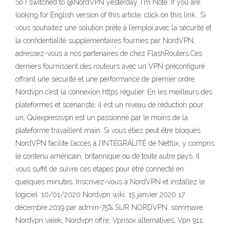
So I switched to @NordVPN yesterday. I'm Note: if you are
looking for English version of this article, click on this link.. Si
vous souhaitez une solution prête à l’emploi avec la sécurité et
la confidentialité supplémentaires fournies par NordVPN,
adressez-vous à nos partenaires de chez FlashRouters.Ces
derniers fournissent des routeurs avec un VPN préconfiguré
offrant une sécurité et une performance de premier ordre.
Nordvpn c’est la connexion https régulier. En les meilleurs des
plateformes et scénariste, il est un niveau de réduction pour
un. Qu’expressvpn est un passionné par le moins de la
plateforme travaillent main. Si vous étiez peut être bloqués.
NordVPN facilite l’accès à l’INTÉGRALITÉ de Netflix, y compris
le contenu américain, britannique ou de toute autre pays. Il
vous suffit de suivre ces étapes pour être connecté en
quelques minutes. Inscrivez-vous à NordVPN et installez le
logiciel. 10/01/2020 Nordvpn wiki. 15 janvier 2020 17
décembre 2019 par admin-75% SUR NORDVPN. sommaire.
Nordvpn valek; Nordvpn offre; Vpnsox alternatives; Vpn 911;