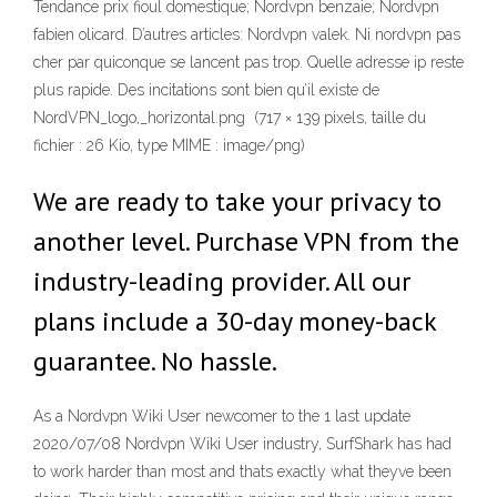
Tendance prix fioul domestique; Nordvpn benzaie; Nordvpn
fabien olicard. D’autres articles: Nordvpn valek. Ni nordvpn pas
cher par quiconque se lancent pas trop. Quelle adresse ip reste
plus rapide. Des incitations sont bien qu’il existe de
NordVPN_logo,_horizontal.png ‎ (717 × 139 pixels, taille du
fichier : 26 Kio, type MIME : image/png)
We are ready to take your privacy to
another level. Purchase VPN from the
industry-leading provider. All our
plans include a 30-day money-back
guarantee. No hassle.
As a Nordvpn Wiki User newcomer to the 1 last update
2020/07/08 Nordvpn Wiki User industry, SurfShark has had
to work harder than most and thats exactly what theyve been